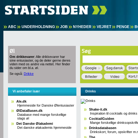
ABC
UNDERHOLDNING
JOB
NYHEDER
VEJRET
PENGE
B
Om drikkevarer
: Alle drikkevarer har
sine entusiaster, og de deler gerne deres
viden med os andre via nettet. Her finder
du sider om bl.a. øl.
Se også:
Drikke
Vi anbefaler især
Drinks
Ale.dk
Hjemmeside for Danske Ølentusiaster
Shake-it.dk
ØlDataBasen.dk
Inspiration til cocktails og drinks
Database med mange forskellige
slags øl
CocktailGuiden
Mange forskellige drinksopskrift
Det Danske Ølakademi
Det danske ølakademis hjemmeside
Drinksdatabasen
Drinkskort, forum, opskrifter m.
The