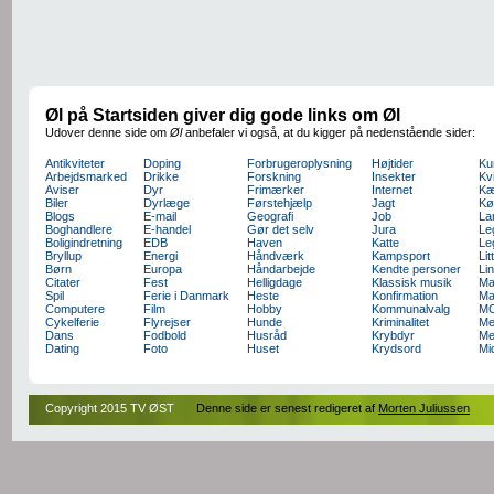
Øl på Startsiden giver dig gode links om Øl
Udover denne side om
Øl
anbefaler vi også, at du kigger på nedenstående sider:
Antikviteter
Doping
Forbrugeroplysning
Højtider
Ku
Arbejdsmarked
Drikke
Forskning
Insekter
Kv
Aviser
Dyr
Frimærker
Internet
Kæ
Biler
Dyrlæge
Førstehjælp
Jagt
Kø
Blogs
E-mail
Geografi
Job
La
Boghandlere
E-handel
Gør det selv
Jura
Le
Boligindretning
EDB
Haven
Katte
Le
Bryllup
Energi
Håndværk
Kampsport
Lit
Børn
Europa
Håndarbejde
Kendte personer
Li
Citater
Fest
Helligdage
Klassisk musik
Ma
Spil
Ferie i Danmark
Heste
Konfirmation
Ma
Computere
Film
Hobby
Kommunalvalg
M
Cykelferie
Flyrejser
Hunde
Kriminalitet
Me
Dans
Fodbold
Husråd
Krybdyr
Me
Dating
Foto
Huset
Krydsord
Mi
Copyright 2015 TV ØST
Denne side er senest redigeret af
Morten Juliussen