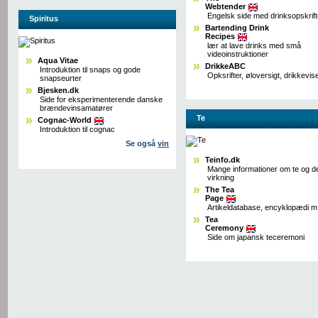
Webtender
Engelsk side med drinksopskrift
Spiritus
Bartending Drink
Recipes
lær at lave drinks med små
videoinstruktioner
Aqua Vitae
DrikkeABC
Introduktion til snaps og gode
Opksrifter, øloversigt, drikkevi
snapseurter
Bjesken.dk
Side for eksperimenterende danske
brændevinsamatører
Te
Cognac-World
Introduktion til cognac
Se også
vin
Teinfo.dk
Mange informationer om te og d
virkning
The Tea
Page
Artikeldatabase, encyklopædi m
Tea
Ceremony
Side om japansk teceremoni