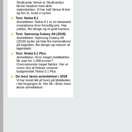
Skullcandy Venue er Skullcandys
første headset med aktiv
støjreduktion. Vi har haft Venue til test
og her er, hvad vi synes.
Test: Nokia 8.1
Anmeldelse: Nokia 8.1 er en fantastisk
smartphone til en fornuftig pris. Høj
ydelse, flot design og et godt kamera.
Test: Samsung Galaxy A9 (2018)
Anmeldelse: Samsung Galaxy A9
(2018) byder på hele fire kameralinser
på bagsiden, flot design og masser af
lagerplads.
Test: Nokia 5.1 Plus
Anmeldelse: Hvor meget mobiltelefon
får man for 1.499 kroner?
Overraskende meget faktisk. Her er
vores test af Nokias seneste
budgetmobil: Nokia 5.1 Plus.
De mest læste anmeldelser i 2018
Vi har testet lidt af hvert på Mobilsiden
i det forgangne år. Her får i årets mest
læste anmeldelser.