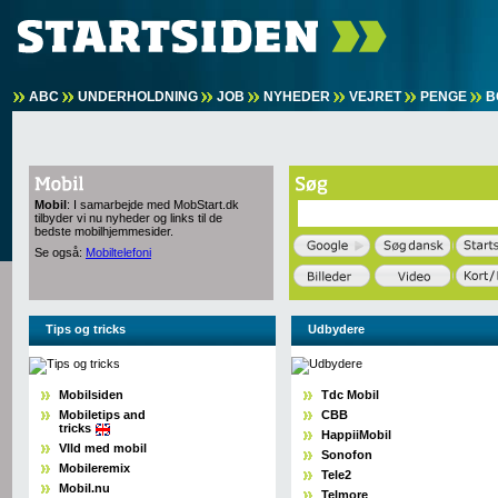
ABC
UNDERHOLDNING
JOB
NYHEDER
VEJRET
PENGE
B
Mobil
: I samarbejde med MobStart.dk
tilbyder vi nu nyheder og links til de
bedste mobilhjemmesider.
Se også:
Mobiltelefoni
Tips og tricks
Udbydere
Mobilsiden
Tdc Mobil
Mobiletips and
CBB
tricks
HappiiMobil
VIld med mobil
Sonofon
Mobileremix
Tele2
Mobil.nu
Telmore