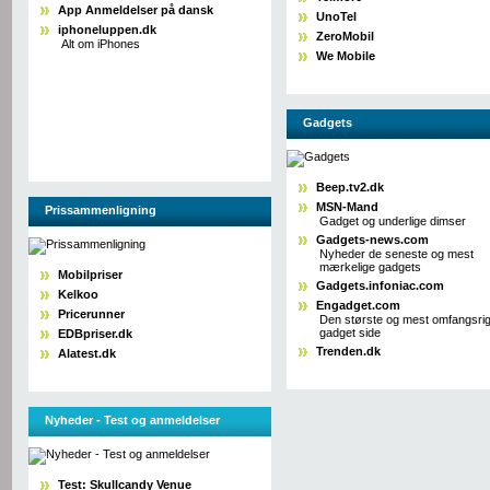
App Anmeldelser på dansk
UnoTel
iphoneluppen.dk
ZeroMobil
Alt om iPhones
We Mobile
Gadgets
Beep.tv2.dk
MSN-Mand
Prissammenligning
Gadget og underlige dimser
Gadgets-news.com
Nyheder de seneste og mest
mærkelige gadgets
Mobilpriser
Gadgets.infoniac.com
Kelkoo
Engadget.com
Pricerunner
Den største og mest omfangsri
gadget side
EDBpriser.dk
Trenden.dk
Alatest.dk
Nyheder - Test og anmeldelser
Test: Skullcandy Venue