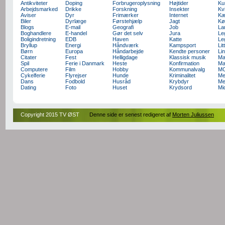
Antikviteter
Doping
Forbrugeroplysning
Højtider
Ku
Arbejdsmarked
Drikke
Forskning
Insekter
Kv
Aviser
Dyr
Frimærker
Internet
Kæ
Biler
Dyrlæge
Førstehjælp
Jagt
Kø
Blogs
E-mail
Geografi
Job
La
Boghandlere
E-handel
Gør det selv
Jura
Le
Boligindretning
EDB
Haven
Katte
Le
Bryllup
Energi
Håndværk
Kampsport
Lit
Børn
Europa
Håndarbejde
Kendte personer
Li
Citater
Fest
Helligdage
Klassisk musik
Ma
Spil
Ferie i Danmark
Heste
Konfirmation
Ma
Computere
Film
Hobby
Kommunalvalg
M
Cykelferie
Flyrejser
Hunde
Kriminalitet
Me
Dans
Fodbold
Husråd
Krybdyr
Me
Dating
Foto
Huset
Krydsord
Mi
Copyright 2015 TV ØST
Denne side er senest redigeret af
Morten Juliussen