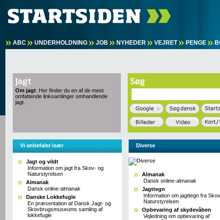
ABC
UNDERHOLDNING
JOB
NYHEDER
VEJRET
PENGE
B
Om jagt
: Her finder du en af de mest
omfattende linksamlinger omhandlende
jagt.
Vi anbefaler især
Diverse
Jagt og vildt
Information om jagt fra Skov- og
Naturstyrelsen
Almanak
Dansk online-almanak
Almanak
Dansk online-almanak
Jagttegn
Information om jagttegn fra Sko
Danske Lokkefugle
Naturstyrelsen
En præsentation af Dansk Jagt- og
Skovbrugsmuseums samling af
Opbevaring af skydevåben
lokkefugle
Vejledning om opbevaring af