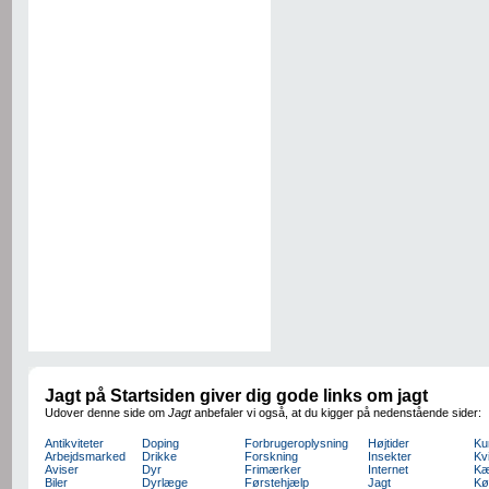
Jagt på Startsiden giver dig gode links om jagt
Udover denne side om
Jagt
anbefaler vi også, at du kigger på nedenstående sider:
Antikviteter
Doping
Forbrugeroplysning
Højtider
Ku
Arbejdsmarked
Drikke
Forskning
Insekter
Kv
Aviser
Dyr
Frimærker
Internet
Kæ
Biler
Dyrlæge
Førstehjælp
Jagt
Kø