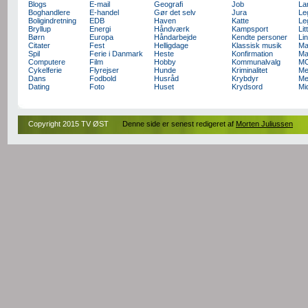
Blogs
E-mail
Geografi
Job
La
Boghandlere
E-handel
Gør det selv
Jura
Le
Boligindretning
EDB
Haven
Katte
Le
Bryllup
Energi
Håndværk
Kampsport
Lit
Børn
Europa
Håndarbejde
Kendte personer
Li
Citater
Fest
Helligdage
Klassisk musik
Ma
Spil
Ferie i Danmark
Heste
Konfirmation
Ma
Computere
Film
Hobby
Kommunalvalg
M
Cykelferie
Flyrejser
Hunde
Kriminalitet
Me
Dans
Fodbold
Husråd
Krybdyr
Me
Dating
Foto
Huset
Krydsord
Mi
Copyright 2015 TV ØST
Denne side er senest redigeret af
Morten Juliussen