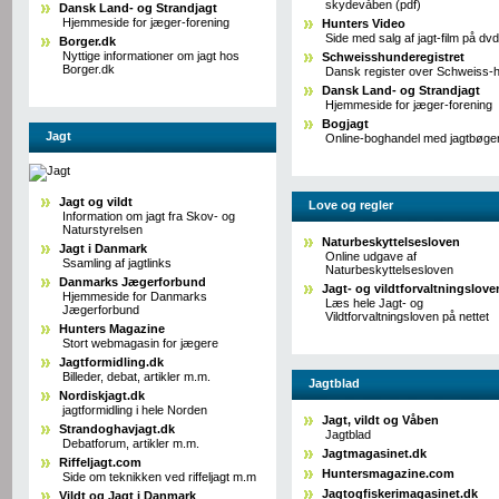
skydevåben (pdf)
Dansk Land- og Strandjagt
Hjemmeside for jæger-forening
Hunters Video
Side med salg af jagt-film på dvd
Borger.dk
Nyttige informationer om jagt hos
Schweisshunderegistret
Borger.dk
Dansk register over Schweiss-
Dansk Land- og Strandjagt
Hjemmeside for jæger-forening
Bogjagt
Jagt
Online-boghandel med jagtbøge
Jagt og vildt
Love og regler
Information om jagt fra Skov- og
Naturstyrelsen
Naturbeskyttelsesloven
Jagt i Danmark
Online udgave af
Ssamling af jagtlinks
Naturbeskyttelsesloven
Danmarks Jægerforbund
Jagt- og vildtforvaltningslove
Hjemmeside for Danmarks
Læs hele Jagt- og
Jægerforbund
Vildtforvaltningsloven på nettet
Hunters Magazine
Stort webmagasin for jægere
Jagtformidling.dk
Billeder, debat, artikler m.m.
Jagtblad
Nordiskjagt.dk
jagtformidling i hele Norden
Jagt, vildt og Våben
Strandoghavjagt.dk
Jagtblad
Debatforum, artikler m.m.
Jagtmagasinet.dk
Riffeljagt.com
Huntersmagazine.com
Side om teknikken ved riffeljagt m.m
Jagtogfiskerimagasinet.dk
Vildt og Jagt i Danmark