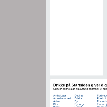
Drikke på Startsiden giver di
Udover denne side om
Drikke
anbefaler vi ogs
Antikviteter
Doping
Forbrug
Arbejdsmarked
Drikke
Forskni
Aviser
Dyr
Frimærk
Biler
Dyrlæge
Førsteh
Blogs
E-mail
Geografi