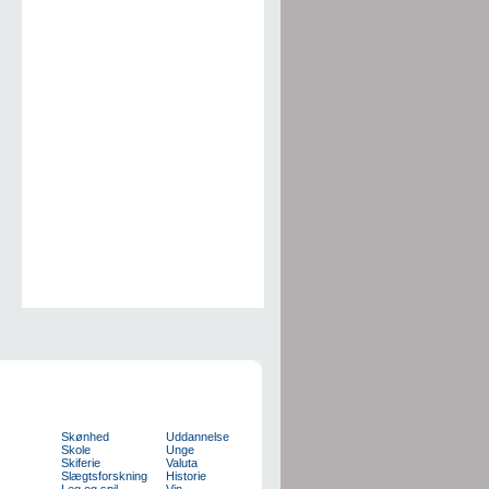
Skønhed
Uddannelse
Skole
Unge
Skiferie
Valuta
Slægtsforskning
Historie
Leg og spil
Vin