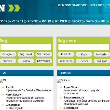
GEM SOM STARTSIDE
|
RIS & ROS
|
O
EDER
VEJRET
PENGE
BOLIG
REJSER
SPORT
DATING
BIL
Øl
Spiritus
Ale.dk
Aqua Vitae
Hjemmeside for Danske Ølentusiaster
Introduktion til snaps og gode
snapseurter
Netetiket.dk
Snapseruten.dk
Historier om danske øl, danske
bryggerier og danske øletiketter
Udflugter i området omkring Limfjorde
med fokus på snaps
GlocalBeer
Bjesken.dk
Online ølguide