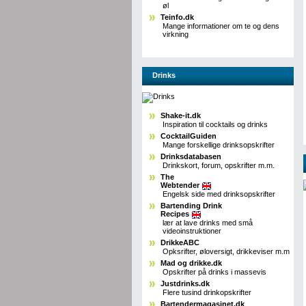
øl
Teinfo.dk
Mange informationer om te og dens
virkning
Drinks
Shake-it.dk
Inspiration til cocktails og drinks
CocktailGuiden
Mange forskellige drinksopskrifter
Drinksdatabasen
Drinkskort, forum, opskrifter m.m.
The
Webtender
Engelsk side med drinksopskrifter
Bartending Drink
Recipes
lær at lave drinks med små
videoinstruktioner
DrikkeABC
Opksrifter, øloversigt, drikkeviser m.m
Mad og drikke.dk
Opskrifter på drinks i massevis
Justdrinks.dk
Flere tusind drinkopskrifter
Bartendermagasinet.dk