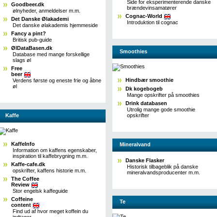
Side for eksperimenterende danske
Goodbeer.dk
brændevinsamatører
ølnyheder, anmeldelser m.m.
Cognac-World
Det Danske Ølakademi
Introduktion til cognac
Det danske ølakademis hjemmeside
Fancy a pint?
Britisk pub-guide
ØlDataBasen.dk
Smoothies
Database med mange forskellige
slags øl
Free
beer
Hindbær smoothie
Verdens første og eneste frie og åbne
øl
Dk kogebogeb
Mange opskrifter på smoothies
Drink databasen
Utrolig mange gode smoothie
Kaffe
opskrifter
KaffeInfo
Mineralvand
Information om kaffens egenskaber,
inspiration til kaffebrygning m.m.
Danske Flasker
Kaffe-cafe.dk
Historisk tilbageblik på danske
opskrifter, kaffens historie m.m.
mineralvandsproducenter m.m.
The Coffee
Review
Stor engelsk kaffeguide
Coffeine
Te
content
Find ud af hvor meget koffein du
indtager