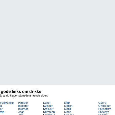
g gode links om drikke
å, at du kigger på nedenstående sider:
eroplysning
Højtider
Kunst
Miljø
Opera
ng
Insekter
Kvinder
Motion
Ordbøger
er
Internet
Kæledyr
Mobil
Patientinfo
jælp
Jagt
Køreteori
Mode
Pattedyr
Job
Landbrug
Museer
Padder