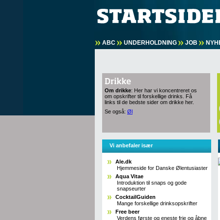
ABC
UNDERHOLDNING
JOB
NYH
Om drikke
: Her har vi koncentreret os
om opskrifter til forskellige drinks. Få
links til de bedste sider om drikke her.
Se også:
Øl
Vi anbefaler især
Ale.dk
Hjemmeside for Danske Ølentusiaster
Aqua Vitae
Introduktion til snaps og gode
snapseurter
CocktailGuiden
Mange forskellige drinksopskrifter
Free beer
Verdens første og eneste frie og åbne