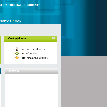
M STARTSIDEN.DK
|
KONTAKT
HUMOR
MAD
Værktøjskasse
Sæt som din startside
Foreslå et link
Tilføj dine egne kviklinks
annonce
n